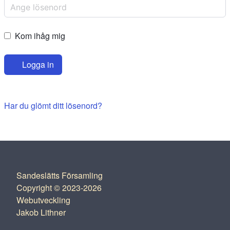
Kom ihåg mig
Logga in
Har du glömt ditt lösenord?
Sandeslätts Församling
Copyright © 2023-2026
Webutveckling
Jakob Lithner